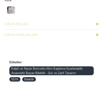
Renk
ÜRÜN BILGISI
ÜRÜN YORUMLARI
Etiketler:
Kalpli ve Nazar Boncuklu Altın Kaplama Ayarlanabilir
Asansörlü Bayan Bileklik - Şık ve Zarif Tasarım
05TK
Bileklik