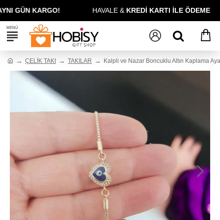
E GARANTİSİ!
KREDİ KARTINA
PEŞİN 12 TAKSİT
ÇELİK TAKI
TAKILAR
Kalpli ve Nazar Boncuklu Altın Kaplama Ayar