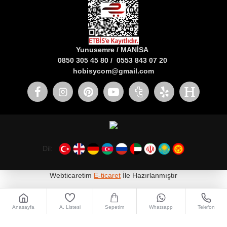
Yunusemre / MANİSA
0850 305 45 80 / 0553 843 07 20
hobisycom@gmail.com
Dil:
Webticaretim
E-ticaret
İle Hazırlanmıştır
Anasayfa
A. Listesi
Sepetim
Whatsapp
Telefon