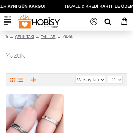
LER
AYNI GÜN KARGO!
HAVALE &
KREDİ KARTI İLE ÖDEM
ÇELİK TAKI
TAKILAR
Yüzük
Yüzük