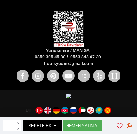
Yunusemre / MANİSA
0850 305 45 80 / 0553 843 07 20
hobisycom@gmail.com
Dil:
SEPETE EKLE
HEMEN SATIN AL
Webticaretim
E-ticaret
İle Hazırlanmıştır