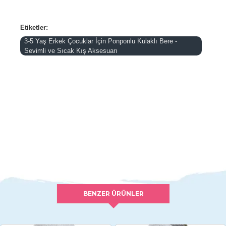
Etiketler:
3-5 Yaş Erkek Çocuklar İçin Ponponlu Kulaklı Bere -
Sevimli ve Sıcak Kış Aksesuarı
BENZER ÜRÜNLER