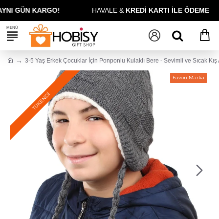
E GARANTİSİ!
KREDİ KARTINA
PEŞİN 12 TAKSİT
3-5 Yaş Erkek Çocuklar İçin Ponponlu Kulaklı Bere - Sevimli ve Sıcak Kış
Favori Marka
TÜKENDİ